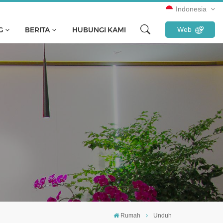
Indonesia
G
BERITA
HUBUNGI KAMI
Web
English
français
русский
español
Türkçe
Tiếng Việt
Indonesia
Rumah
Unduh