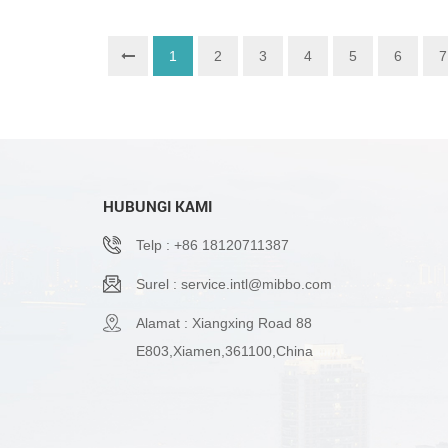
1
2
3
4
5
6
7
HUBUNGI KAMI
Telp : +86 18120711387
Surel : service.intl@mibbo.com
Alamat : Xiangxing Road 88
E803,Xiamen,361100,China