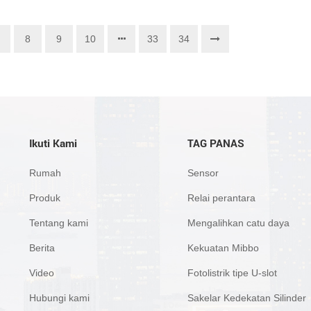
8
9
10
33
34
Ikuti Kami
TAG PANAS
Rumah
Sensor
Produk
Relai perantara
Tentang kami
Mengalihkan catu daya
Berita
Kekuatan Mibbo
Video
Fotolistrik tipe U-slot
Hubungi kami
Sakelar Kedekatan Silinder