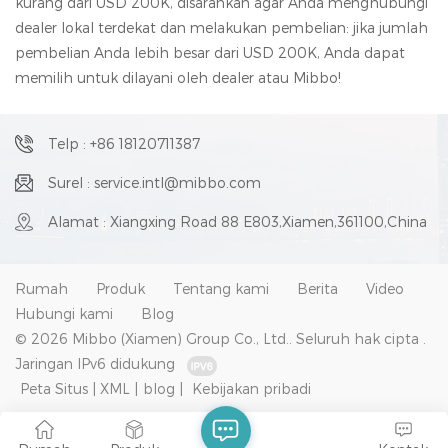
kurang dari USD 200K, disarankan agar Anda menghubungi
dealer lokal terdekat dan melakukan pembelian: jika jumlah
pembelian Anda lebih besar dari USD 200K, Anda dapat
memilih untuk dilayani oleh dealer atau Mibbo!
Telp : +86 18120711387
Surel : service.intl@mibbo.com
Alamat : Xiangxing Road 88 E803,Xiamen,361100,China
Rumah
Produk
Tentang kami
Berita
Video
Hubungi kami
Blog
© 2026 Mibbo (Xiamen) Group Co., Ltd.. Seluruh hak cipta .
Jaringan IPv6 didukung
Peta Situs
|
XML
|
blog
|
Kebijakan pribadi