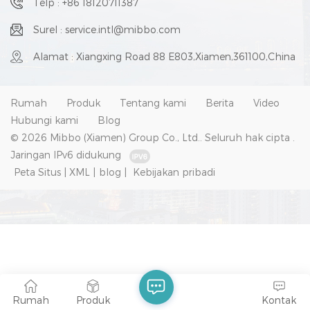
Telp : +86 18120711387
Surel : service.intl@mibbo.com
Alamat : Xiangxing Road 88 E803,Xiamen,361100,China
Rumah
Produk
Tentang kami
Berita
Video
Hubungi kami
Blog
© 2026 Mibbo (Xiamen) Group Co., Ltd.. Seluruh hak cipta .
Jaringan IPv6 didukung
Peta Situs
|
XML
|
blog
|
Kebijakan pribadi
Rumah
Produk
Kontak