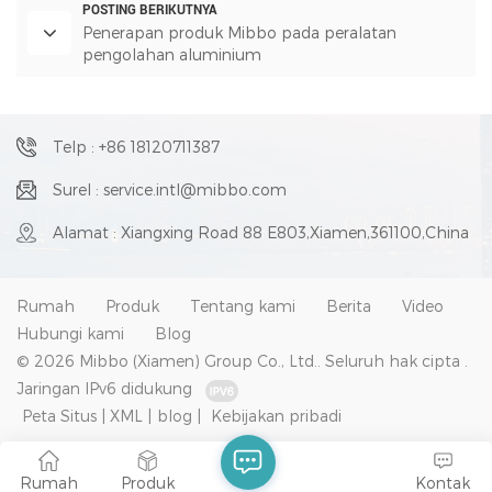
POSTING BERIKUTNYA
Penerapan produk Mibbo pada peralatan
pengolahan aluminium
Telp : +86 18120711387
Surel : service.intl@mibbo.com
Alamat : Xiangxing Road 88 E803,Xiamen,361100,China
Rumah
Produk
Tentang kami
Berita
Video
Hubungi kami
Blog
© 2026 Mibbo (Xiamen) Group Co., Ltd.. Seluruh hak cipta .
Jaringan IPv6 didukung
Peta Situs
|
XML
|
blog
|
Kebijakan pribadi
Rumah
Produk
Kontak