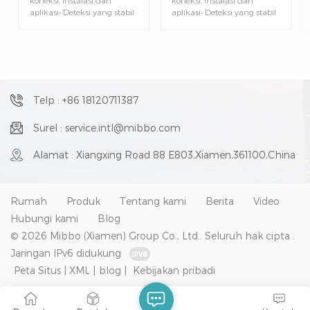
aplikasi• Deteksi yang stabil
aplikasi• Deteksi yang stabil
& andal. Indikator operasi•
& andal. Indikator operasi•
Titik cahaya kecil: 2~3mm•
Titik cahaya kecil: 2~3mm•
Cahaya tampak dari titik
Cahaya tampak dari titik
kecil terwujud• Posisi
kecil terwujud• Posisi
dikonfirmasi dengan mata
dikonfirmasi dengan mata
telanjang• Kabel fleksibel •
telanjang• Kabel fleksibel •
Tingkat perlindungan: IP67
Tingkat perlindungan: IP67
Telp : +86 18120711387
Surel : service.intl@mibbo.com
Alamat : Xiangxing Road 88 E803,Xiamen,361100,China
Rumah
Produk
Tentang kami
Berita
Video
Hubungi kami
Blog
© 2026 Mibbo (Xiamen) Group Co., Ltd.. Seluruh hak cipta .
Jaringan IPv6 didukung
Peta Situs
|
XML
|
blog
|
Kebijakan pribadi