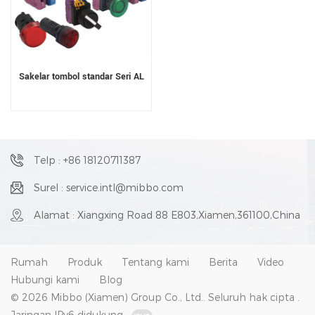
Sakelar tombol standar Seri AL
Telp : +86 18120711387
Surel : service.intl@mibbo.com
Alamat : Xiangxing Road 88 E803,Xiamen,361100,China
Rumah
Produk
Tentang kami
Berita
Video
Hubungi kami
Blog
© 2026 Mibbo (Xiamen) Group Co., Ltd.. Seluruh hak cipta .
Jaringan IPv6 didukung