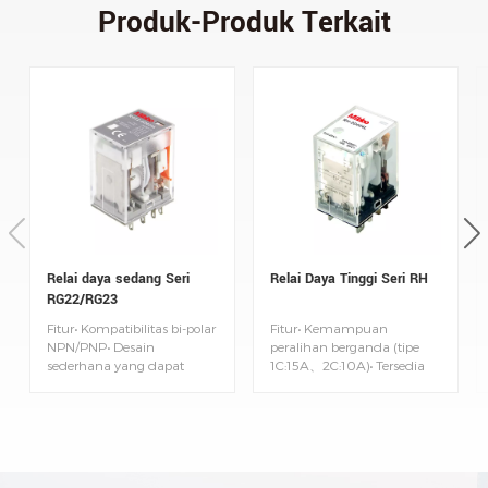
Produk-Produk Terkait
Relai daya sedang Seri
Relai Daya Tinggi Seri RH
RG22/RG23
Fitur• Kompatibilitas bi-polar
Fitur• Kemampuan
NPN/PNP• Desain
peralihan berganda (tipe
sederhana yang dapat
1C:15A、2C:10A)• Tersedia
dipasang, mudah dipasang
kontak berlapis Ag dan
dan diganti• Terminal colok
berlapis emas• Indikator
cepat, pengkabelan cepat,
pengoperasian bawaan •
menghemat waktu•
Kekuatan dielektrik 15.0kV
Jumlah relay dapat dipilih
(antara koil dan kontak)•
sesuai kebutuhan
Produk ramah lingkungan