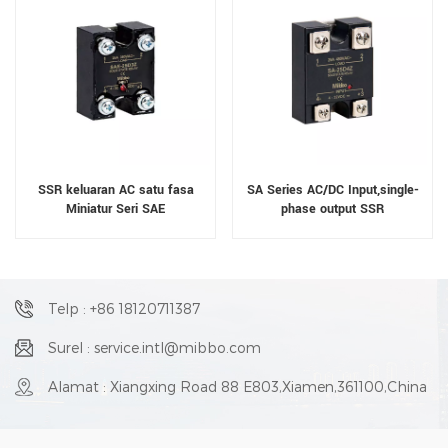
SSR keluaran AC satu fasa
SA Series AC/DC Input,single-
Miniatur Seri SAE
phase output SSR
Telp : +86 18120711387
Surel : service.intl@mibbo.com
Alamat : Xiangxing Road 88 E803,Xiamen,361100,China