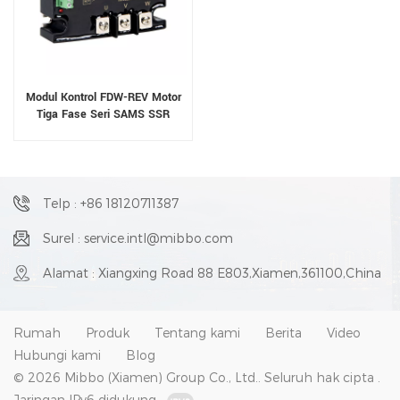
Modul Kontrol FDW-REV Motor
Tiga Fase Seri SAMS SSR
Telp : +86 18120711387
Surel : service.intl@mibbo.com
Alamat : Xiangxing Road 88 E803,Xiamen,361100,China
Rumah
Produk
Tentang kami
Berita
Video
Hubungi kami
Blog
© 2026 Mibbo (Xiamen) Group Co., Ltd.. Seluruh hak cipta .
Jaringan IPv6 didukung